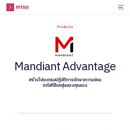
Products
Mandiant Advantage
ส
ร
า
ง
โ
ป
ร
แ
ก
ร
ม
ป
ฏ
บ
ต
ก
า
ร
ร
ก
ษ
า
ค
ว
า
ม
ป
ล
อ
ด
ภ
ย
ท
ย
ด
ห
ย
น
ข
อ
ง
ค
ณ
เ
อ
ง