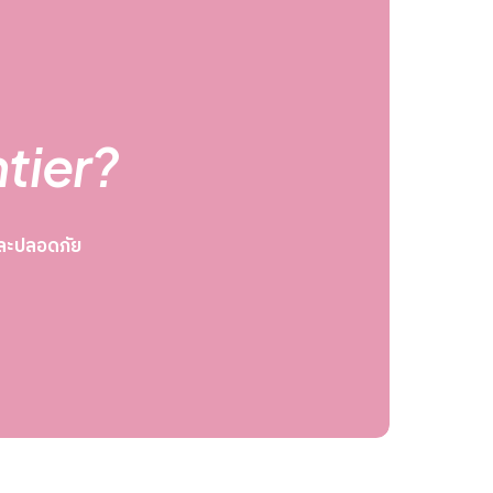
ntier?
จและปลอดภัย