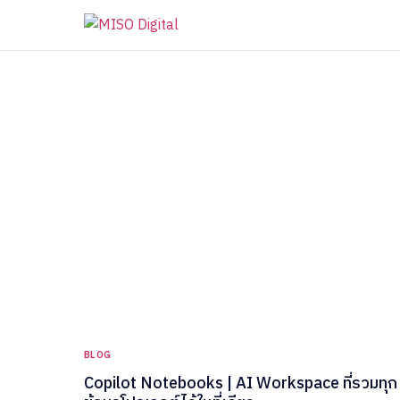
Solutions
products
Micros
Cloud and Modern Work
Micros
Microso
Microso
Cybersecurity
Micros
AI & Data
Microso
Others
BLOG
Sustainability
The Mag
Copilot Notebooks | AI Workspace ที่รวมทุก