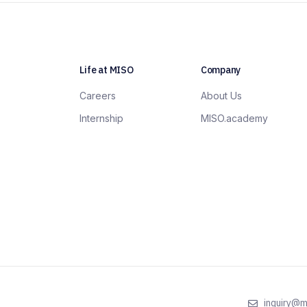
Life at MISO
Company
Careers
About Us
Internship
MISO.academy
inquiry@m