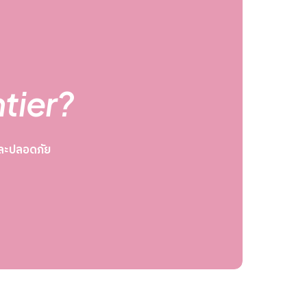
ntier?
จและปลอดภัย