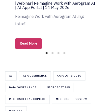
[Webinar] Reimagine Work with Aerogram AI
[Exhibition] MFEC Inspire 2026 | 25 Mar
2026
| AI App Portal | 14 May 2026
MISO Digital ร่วมงาน MFEC Inspire 2026…
Reimagine Work with Aerogram AI สรุป
Read More
ไฮไลต์…
Read More
AI
AI GOVERNANCE
COPILOT STUDIO
DATA GOVERNANCE
MICROSOFT 365
MICROSOFT 365 COPILOT
MICROSOFT PURVIEW
WEBINAR